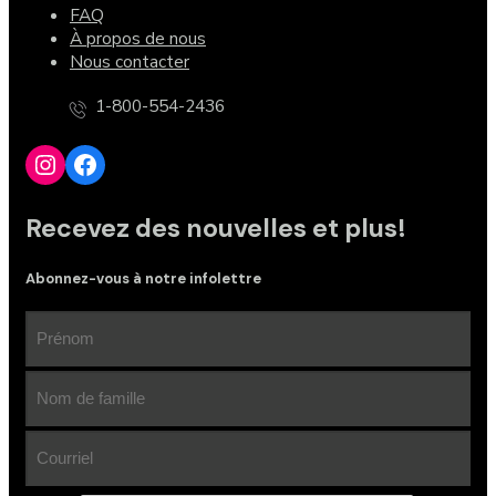
FAQ
À propos de nous
Nous contacter
1-800-554-2436
Instagram
Facebook
Recevez des nouvelles et plus!
Abonnez-vous à notre infolettre
Prénom
(Nécessaire)
Nom
de
famille
Email
(Nécessaire)
Address
(Nécessaire)