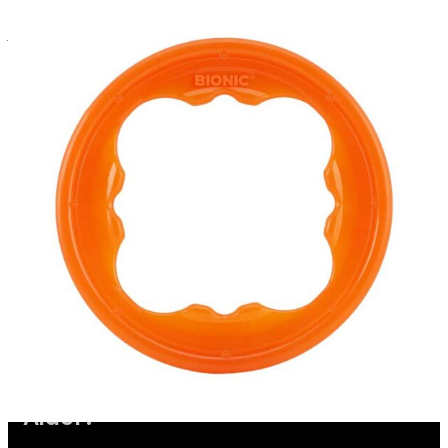
Toujours surveiller son chien lorsqu’il utilise tout type de
jouet. Vérifier régulièrement les jouets. Si le jouet est
détérioré, ou si des morceaux se détachent, l’enlever à son
animal et le remplacer, car de graves blessures peuvent
s’ensuivre. Ce jouet est destiné seulement aux animaux de
compagnie.
Rolf C. Hagen Inc.
20500, aut. Transcanadienne
Baie d’Urfé, QC, H9X 0A2
Comment Pouvons-Nous Vous
Aider?