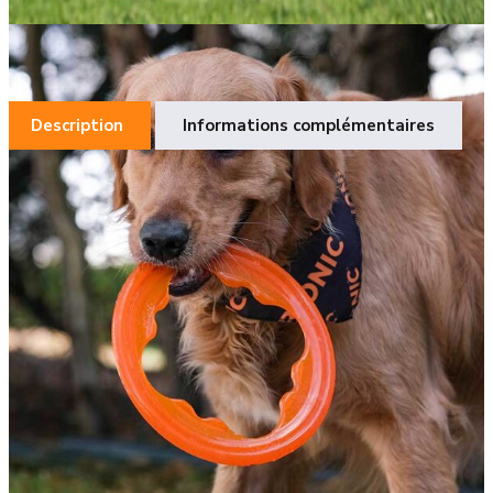
Art. : 97813
Description
Informations complémentaires
Description
CAOUTCHOUC BIONIC RUBBER:
Fait de caoutchouc
BIONIC RUBBER exclusif, l’anneau Toss-N-Tug Turbo BIONIC
est conçu, fabriqué et testé pour la qualité aux États-Unis.
Exempt de substances nocives comme le plomb, le BPA et
les phtalates, cet anneau vous permet de jouer à rapporter
et à tirer avec votre chien de façon sécuritaire. De plus, les
produits BIONIC sont rigoureusement testés pour la
durabilité dans un laboratoire américain avec la norme