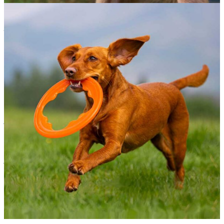
internationale ISO/IEC et certifié NADCAP.
JEU POLYVALENT
Avec sa couleur orange BIONIC très
visible, l’anneau Toss-N-Tug Turbo est facile à repérer et
parfait dans n’importe quel environnement de jeu. De plus,
cet anneau durable flotte, ce qui le rend idéal pour les
séances de jeu à l’intérieur et à l’extérieur, ou dans l’eau. Il est
parfait pour jouer à lancer et à tirer et pour faire rouler,
fournissant ainsi du plaisir à l’infini à votre chien.
FACILE À NETTOYER
: Maintenez facilement la propreté du
jouet de votre chien en le plaçant dans le panier supérieur du
lave-vaisselle pour un nettoyage rapide et en profondeur.
DESIGN LÉGER :
L’anneau Toss-N-Tug Turbo n’est pas un
jouet à mâcher; il est conçu pour jouer à lancer, il est donc
léger. Pour les chiens qui mâchonnent avec intensité, optez
pour l’un des merveilleux jouets à mâcher de la gamme
BIONIC, lesquels sont munis de la géométrie défensive
brevetée conçue pour résister même aux mâcheurs les plus
acharnés.