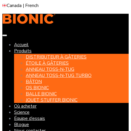
Skip
Canada | French
to
content
Accueil
Produits
DISTRIBUTEUR À GÂTERIES
ÉTOILE À GÂTERIES
ANNEAU TOSS-N-TUG
ANNEAU TOSS-N-TUG TURBO
BÂTON
OS BIONIC
BALLE BIONIC
JOUET STUFFER BIONIC
Où acheter
Science
Équipe d’essais
Blogue
Nous contacter