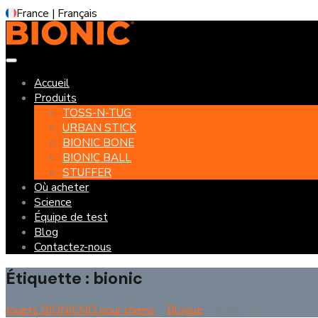
Skip
France | Français
to
content
Accueil
Produits
TOSS-N-TUG
URBAN STICK
BIONIC BONE
BIONIC BALL
STUFFER
Où acheter
Science
Équipe de test
Blog
Contactez-nous
Étiquette :
bionic
Jouets BIONICMD pour chiens
>
Blogue
>
bionic