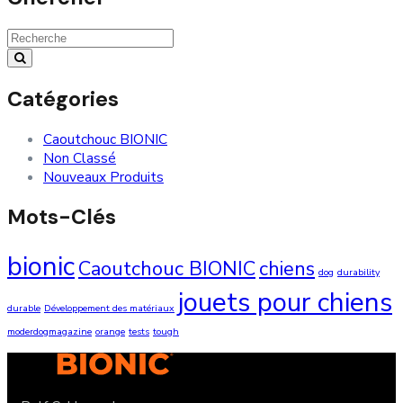
Search
for:
Catégories
Caoutchouc BIONIC
Non Classé
Nouveaux Produits
Mots-Clés
bionic
Caoutchouc BIONIC
chiens
dog
durability
jouets pour chiens
durable
Développement des matériaux
moderdogmagazine
orange
tests
tough