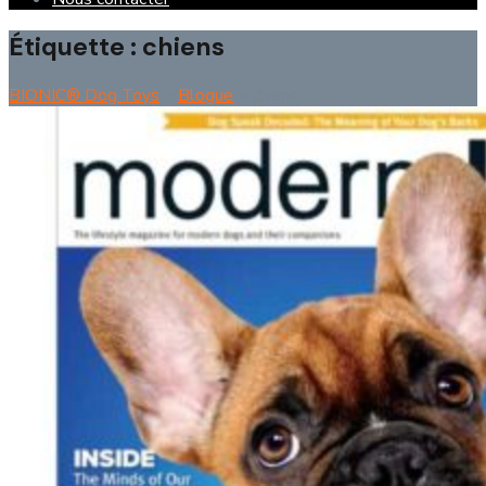
Étiquette :
chiens
BIONIC® Dog Toys
>
Blogue
>
chiens