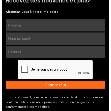
Recevez des nouvelles et plus!
Abonnez-vous à notre infolettre
Prénom
(Nécessaire)
Nom
de
famille
Email
(Nécessaire)
Address
(Nécessaire)
CAPTCHA
En vous abonnant, vous acceptez nos modalités et notre politique de
confidentialité, et que nous pouvons traiter vos renseignements
conformément à ces modalités.