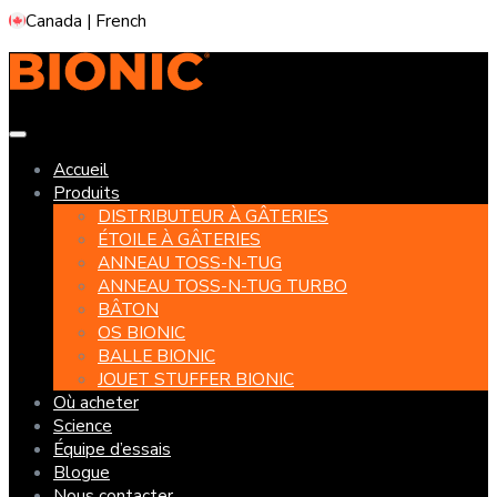
Skip
Canada | French
to
content
Accueil
Produits
DISTRIBUTEUR À GÂTERIES
ÉTOILE À GÂTERIES
ANNEAU TOSS-N-TUG
ANNEAU TOSS-N-TUG TURBO
BÂTON
OS BIONIC
BALLE BIONIC
JOUET STUFFER BIONIC
Où acheter
Science
Équipe d’essais
Blogue
Nous contacter